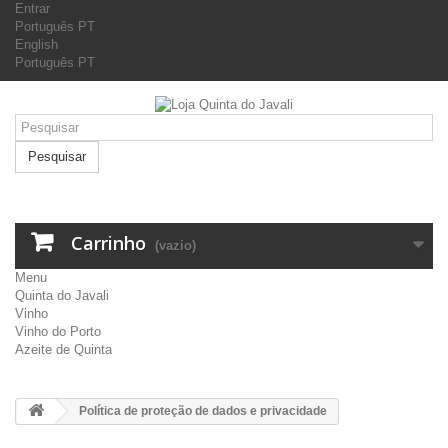
Entrar
Português PT
English
Português PT
Pesquisar
Carrinho
(vazio)
Menu
Quinta do Javali
Vinho
Vinho do Porto
Azeite de Quinta
Política de proteção de dados e privacidade